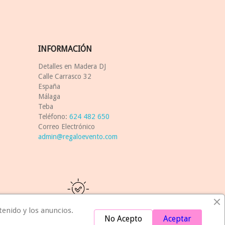
INFORMACIÓN
Detalles en Madera DJ
Calle Carrasco 32
España
Málaga
Teba
Teléfono:
624 482 650
Correo Electrónico
admin@regaloevento.com
tenido y los anuncios.
Idea
No Acepto
Aceptar