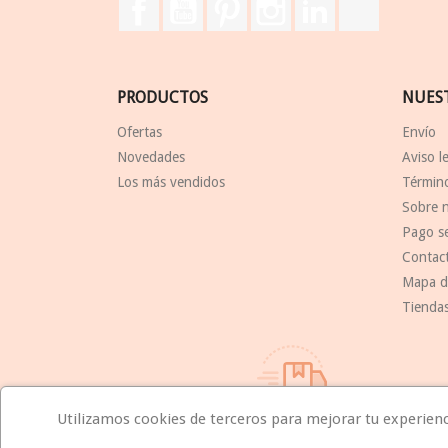
Facebook
YouTube
Pinterest
Instagram
LinkedIn
TikTok
PRODUCTOS
NUES
Ofertas
Envío
Novedades
Aviso l
Los más vendidos
Término
Sobre 
Pago s
Contac
Mapa de
Tienda
Utilizamos cookies de terceros para mejorar tu experiencia
Compromiso de entrega