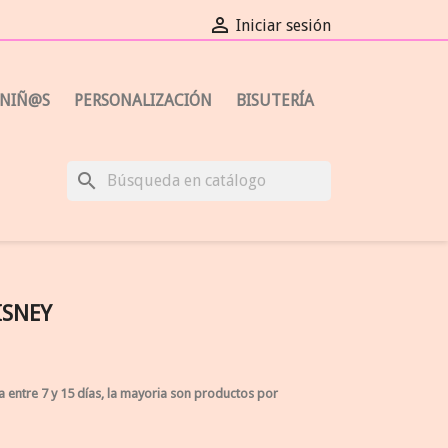

Iniciar sesión
NIÑ@S
PERSONALIZACIÓN
BISUTERÍA
search
ISNEY
a entre 7 y 15 días, la mayoria son productos por