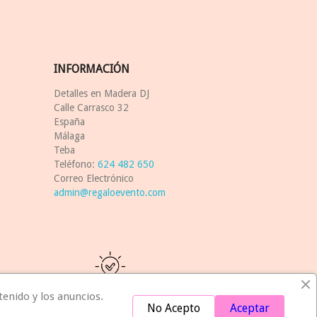
INFORMACIÓN
Detalles en Madera DJ
Calle Carrasco 32
España
Málaga
Teba
Teléfono:
624 482 650
Correo Electrónico
admin@regaloevento.com
tenido y los anuncios.
Idea
No Acepto
Aceptar