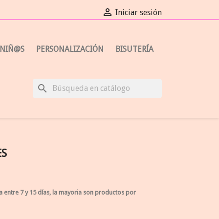

Iniciar sesión
NIÑ@S
PERSONALIZACIÓN
BISUTERÍA
search
ES
a entre 7 y 15 días, la mayoria son productos por