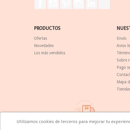
Facebook
YouTube
Pinterest
Instagram
LinkedIn
TikTok
PRODUCTOS
NUES
Ofertas
Envío
Novedades
Aviso l
Los más vendidos
Término
Sobre 
Pago s
Contac
Mapa de
Tienda
Utilizamos cookies de terceros para mejorar tu experiencia
Compromiso de entrega