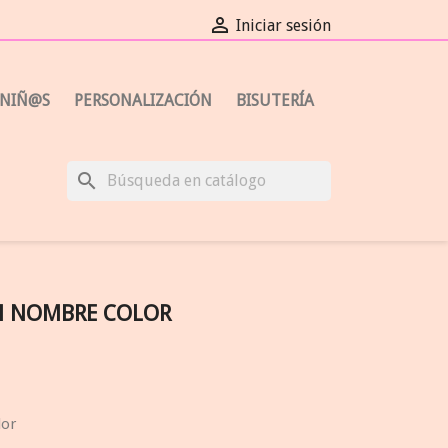

Iniciar sesión
NIÑ@S
PERSONALIZACIÓN
BISUTERÍA
search
N NOMBRE COLOR
lor