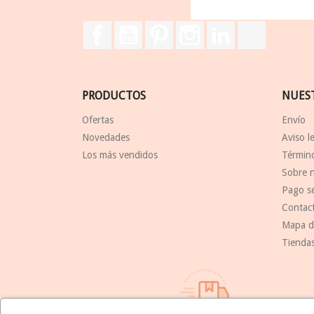
Facebook
YouTube
Pinterest
Instagram
LinkedIn
TikTok
PRODUCTOS
NUES
Ofertas
Envío
Novedades
Aviso l
Los más vendidos
Término
Sobre 
Pago s
Contac
Mapa de
Tienda