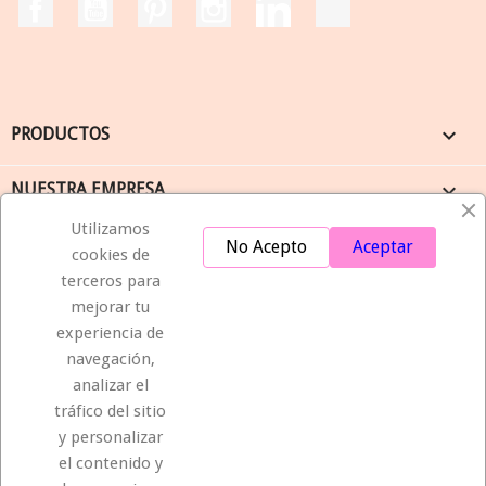
Facebook
YouTube
Pinterest
Instagram
LinkedIn
TikTok

PRODUCTOS

NUESTRA EMPRESA
Utilizamos

SU CUENTA
No Acepto
Aceptar
cookies de
terceros para
keyboard_arrow_down
INFORMACIÓN
mejorar tu
experiencia de
navegación,
Compromiso de entrega
analizar el
tráfico del sitio
Seguridad
y personalizar
el contenido y
Idea