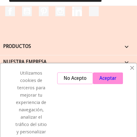
Facebook
YouTube
Pinterest
Instagram
LinkedIn
TikTok

PRODUCTOS

NUESTRA EMPRESA
Utilizamos

SU CUENTA
No Acepto
Aceptar
cookies de
terceros para
keyboard_arrow_down
INFORMACIÓN
mejorar tu
experiencia de
navegación,
Compromiso de entrega
analizar el
tráfico del sitio
Seguridad
y personalizar