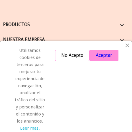

PRODUCTOS

NUESTRA EMPRESA
Utilizamos

SU CUENTA
No Acepto
Aceptar
cookies de
terceros para
keyboard_arrow_down
INFORMACIÓN
mejorar tu
experiencia de
navegación,
Compromiso de entrega
analizar el
tráfico del sitio
Seguridad
y personalizar
el contenido y
Idea
los anuncios.
Leer mas.